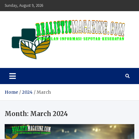
Skip
Sunday, August 9, 2026
to
content
realisticmagazine
Kumpulan Informasi Seputar Kesehatan
Home
2024
March
Month:
March 2024