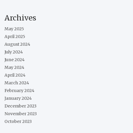
Archives
May 2025
April 2025
August 2024
July 2024
June 2024
May 2024
April 2024
March 2024
February 2024
January 2024
December 2023
November 2023
October 2023