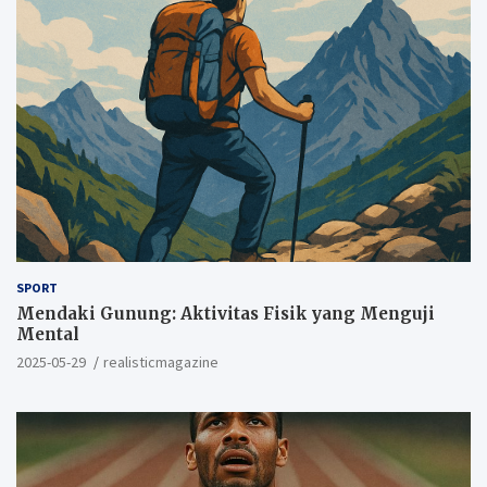
SPORT
Mendaki Gunung: Aktivitas Fisik yang Menguji
Mental
2025-05-29
realisticmagazine