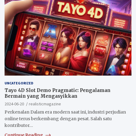
UNCATEGORIZED
Tayo 4D Slot Demo Pragmatic: Pengalaman
Bermain yang Mengasyikkan
2024-06-20
realisticmagazine
Perkenalan Dalam era modern saat ini, industri perjudian
online terus berkembang dengan pesat. Salah satu
kontributor…
Continue Reading