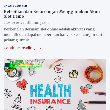
UNCATEGORIZED
Kelebihan dan Kekurangan Menggunakan Akun
Slot Demo
2024-06-06
realisticmagazine
Perkenalan Bermain slot online adalah aktivitas yang
menarik dan dapat memberikan banyak kesenangan serta
peluang untuk…
Continue Reading