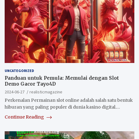
UNCATEGORIZED
Panduan untuk Pemula: Memulai dengan Slot
Demo Gacor Tayo4D
2024-06-27
realisticmagazine
Perkenalan Permainan slot online adalah salah satu bentuk
hiburan yang paling populer di dunia kasino digital.…
Continue Reading