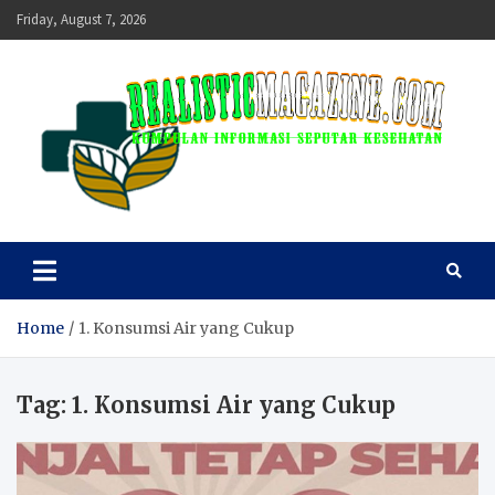
Skip
Friday, August 7, 2026
to
content
realisticmagazine
Kumpulan Informasi Seputar Kesehatan
Home
1. Konsumsi Air yang Cukup
Tag:
1. Konsumsi Air yang Cukup