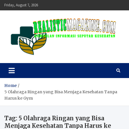
Skip
Friday, August 7, 2026
to
content
realisticmagazine
Kumpulan Informasi Seputar Kesehatan
Home
5 Olahraga Ringan yang Bisa Menjaga Kesehatan Tanpa
Harus ke Gym
Tag:
5 Olahraga Ringan yang Bisa
Menjaga Kesehatan Tanpa Harus ke