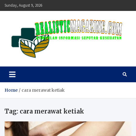
Skip
Sunday, August 9, 2026
to
content
realisticmagazine
Kumpulan Informasi Seputar Kesehatan
Home
cara merawat ketiak
Tag:
cara merawat ketiak