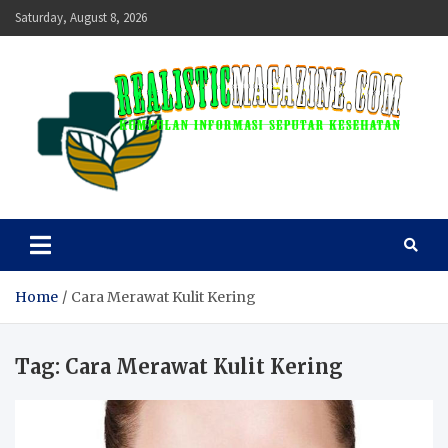
Skip
Saturday, August 8, 2026
to
content
realisticmagazine
Kumpulan Informasi Seputar Kesehatan
Home
Cara Merawat Kulit Kering
Tag:
Cara Merawat Kulit Kering