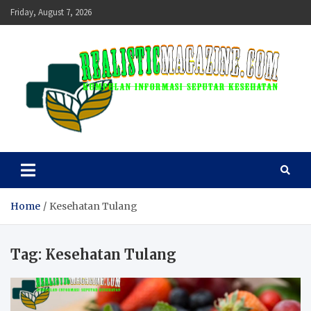
Skip
Friday, August 7, 2026
to
content
realisticmagazine
Kumpulan Informasi Seputar Kesehatan
Home
Kesehatan Tulang
Tag:
Kesehatan Tulang