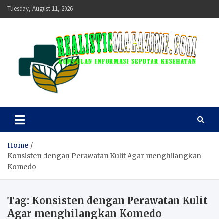
Skip
Tuesday, August 11, 2026
to
content
realisticmagazine
Kumpulan Informasi Seputar Kesehatan
Home
Konsisten dengan Perawatan Kulit Agar menghilangkan
Komedo
Tag:
Konsisten dengan Perawatan Kulit
Agar menghilangkan Komedo