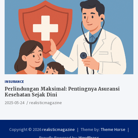
INSURANCE
Perlindungan Maksimal: Pentingnya Asuransi
Kesehatan Sejak Dini
2025-05-24
realisticmagazine
Copyright © 2026
realisticmagazine
Theme by:
Theme Horse
Proudly Powered by:
WordPress