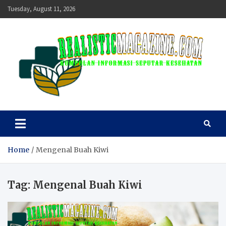
Skip
Tuesday, August 11, 2026
to
content
realisticmagazine
Kumpulan Informasi Seputar Kesehatan
Home
Mengenal Buah Kiwi
Tag:
Mengenal Buah Kiwi