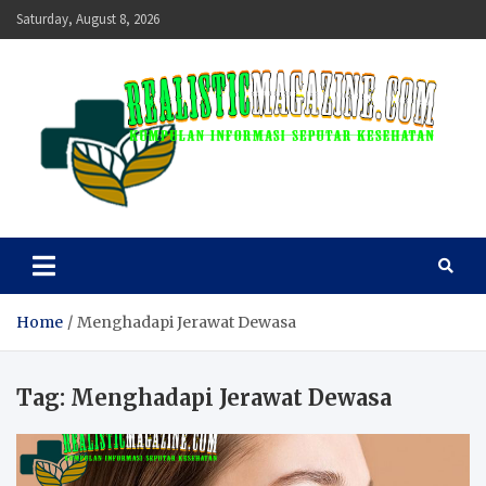
Skip
Saturday, August 8, 2026
to
content
realisticmagazine
Kumpulan Informasi Seputar Kesehatan
Home
Menghadapi Jerawat Dewasa
Tag:
Menghadapi Jerawat Dewasa