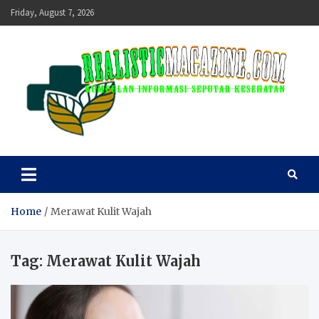
Skip
Friday, August 7, 2026
to
content
realisticmagazine
Kumpulan Informasi Seputar Kesehatan
Home
Merawat Kulit Wajah
Tag:
Merawat Kulit Wajah