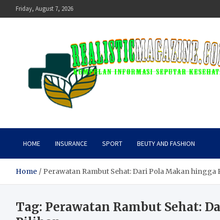
Skip
Friday, August 7, 2026
to
content
realisticmagazine
Kumpulan Informasi Seputar Kesehatan
HOME
INSURANCE
SPORT
BEUTY AND FASHION
Home
Perawatan Rambut Sehat: Dari Pola Makan hingga 
Tag:
Perawatan Rambut Sehat: Da