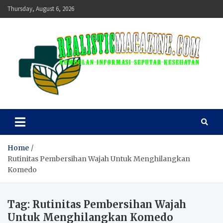
Skip
Thursday, August 6, 2026
to
content
realisticmagazine
Kumpulan Informasi Seputar Kesehatan
Home
Rutinitas Pembersihan Wajah Untuk Menghilangkan
Komedo
Tag:
Rutinitas Pembersihan Wajah
Untuk Menghilangkan Komedo