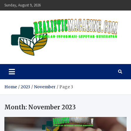
Skip
Sunday, August 9, 2026
to
content
realisticmagazine
Kumpulan Informasi Seputar Kesehatan
Home
2023
November
Page 3
Month:
November 2023