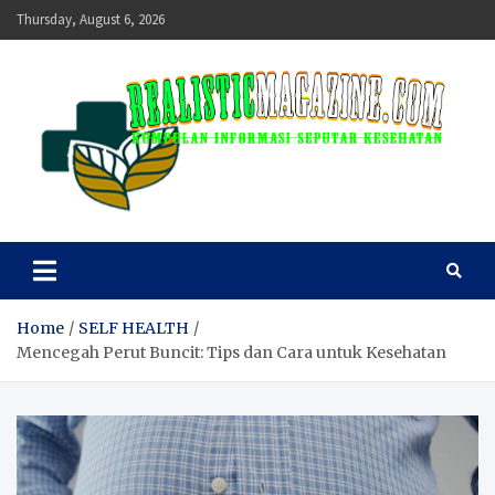
Skip
Thursday, August 6, 2026
to
content
realisticmagazine
Kumpulan Informasi Seputar Kesehatan
Home
SELF HEALTH
Mencegah Perut Buncit: Tips dan Cara untuk Kesehatan