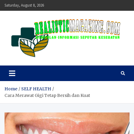
Skip
Saturday, August 8, 2026
to
content
realisticmagazine
Kumpulan Informasi Seputar Kesehatan
Home
SELF HEALTH
Cara Merawat Gigi Tetap Bersih dan Kuat