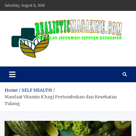
Skip
Saturday, August 8, 2026
to
content
realisticmagazine
Kumpulan Informasi Seputar Kesehatan
Home
SELF HEALTH
Manfaat Vitamin K bagi Pertumbuhan dan Kesehatan
Tulang