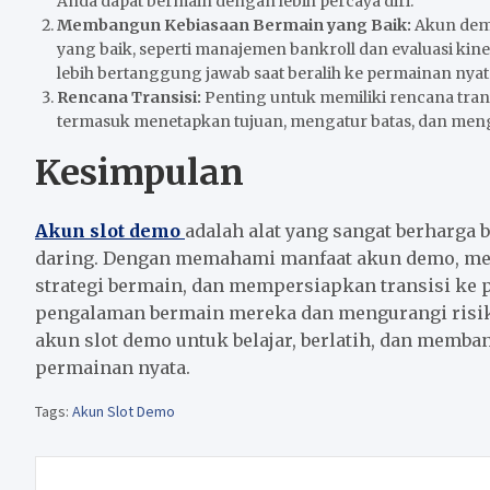
Anda dapat bermain dengan lebih percaya diri.
Membangun Kebiasaan Bermain yang Baik:
Akun dem
yang baik, seperti manajemen bankroll dan evaluasi ki
lebih bertanggung jawab saat beralih ke permainan nyat
Rencana Transisi:
Penting untuk memiliki rencana tran
termasuk menetapkan tujuan, mengatur batas, dan meng
Kesimpulan
Akun slot demo
adalah alat yang sangat berharga 
daring. Dengan memahami manfaat akun demo, 
strategi bermain, dan mempersiapkan transisi k
pengalaman bermain mereka dan mengurangi risiko
akun slot demo untuk belajar, berlatih, dan memban
permainan nyata.
Tags:
Akun Slot Demo
Post