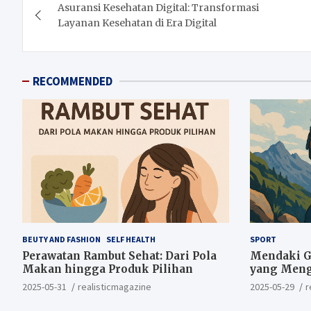
Asuransi Kesehatan Digital: Transformasi
navigation
Layanan Kesehatan di Era Digital
RECOMMENDED
BEUTY AND FASHION
SELF HEALTH
SPORT
Perawatan Rambut Sehat: Dari Pola
Mendaki Gu
Makan hingga Produk Pilihan
yang Meng
2025-05-31
realisticmagazine
2025-05-29
r