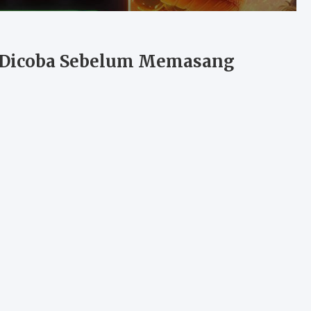
 Dicoba Sebelum Memasang