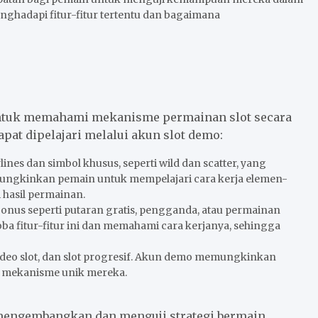
ghadapi fitur-fitur tertentu dan bagaimana
untuk memahami mekanisme permainan slot secara
pat dipelajari melalui akun slot demo:
ines dan simbol khusus, seperti wild dan scatter, yang
gkinkan pemain untuk mempelajari cara kerja elemen-
hasil permainan.
nus seperti putaran gratis, pengganda, atau permainan
fitur-fitur ini dan memahami cara kerjanya, sehingga
, video slot, dan slot progresif. Akun demo memungkinkan
l mekanisme unik mereka.
 mengembangkan dan menguji strategi bermain