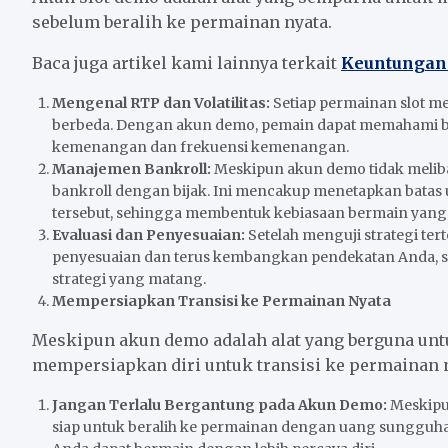
sebelum beralih ke permainan nyata.
Baca juga artikel kami lainnya terkait
Keuntungan 
Mengenal RTP dan Volatilitas:
Setiap permainan slot mem
berbeda. Dengan akun demo, pemain dapat memahami 
kemenangan dan frekuensi kemenangan.
Manajemen Bankroll:
Meskipun akun demo tidak melib
bankroll dengan bijak. Ini mencakup menetapkan batas u
tersebut, sehingga membentuk kebiasaan bermain yang 
Evaluasi dan Penyesuaian:
Setelah menguji strategi terte
penyesuaian dan terus kembangkan pendekatan Anda, se
strategi yang matang.
Mempersiapkan Transisi ke Permainan Nyata
Meskipun akun demo adalah alat yang berguna untuk
mempersiapkan diri untuk transisi ke permainan n
Jangan Terlalu Bergantung pada Akun Demo:
Meskipu
siap untuk beralih ke permainan dengan uang sungguhan.