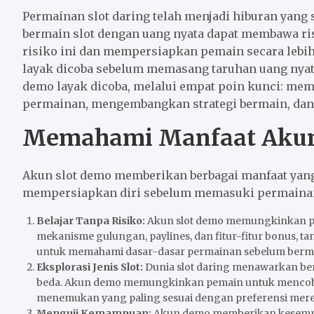
Permainan slot daring telah menjadi hiburan yang s
bermain slot dengan uang nyata dapat membawa ri
risiko ini dan mempersiapkan pemain secara lebih 
layak dicoba sebelum memasang taruhan uang nyata
demo layak dicoba, melalui empat poin kunci: m
permainan, mengembangkan strategi bermain, dan
Memahami Manfaat Aku
Akun slot demo memberikan berbagai manfaat y
mempersiapkan diri sebelum memasuki permainan
Belajar Tanpa Risiko:
Akun slot demo memungkinkan pem
mekanisme gulungan, paylines, dan fitur-fitur bonus, ta
untuk memahami dasar-dasar permainan sebelum berm
Eksplorasi Jenis Slot:
Dunia slot daring menawarkan ber
beda. Akun demo memungkinkan pemain untuk mencoba berb
menemukan yang paling sesuai dengan preferensi mere
Menguji Kemampuan:
Akun demo memberikan kesempa