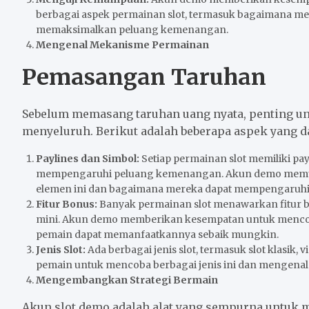
berbagai aspek permainan slot, termasuk bagaimana men
memaksimalkan peluang kemenangan.
Mengenal Mekanisme Permainan
Pemasangan Taruhan
Sebelum memasang taruhan uang nyata, penting 
menyeluruh. Berikut adalah beberapa aspek yang da
Paylines dan Simbol:
Setiap permainan slot memiliki payl
mempengaruhi peluang kemenangan. Akun demo memun
elemen ini dan bagaimana mereka dapat mempengaruhi 
Fitur Bonus:
Banyak permainan slot menawarkan fitur bo
mini. Akun demo memberikan kesempatan untuk mencoba 
pemain dapat memanfaatkannya sebaik mungkin.
Jenis Slot:
Ada berbagai jenis slot, termasuk slot klasik
pemain untuk mencoba berbagai jenis ini dan mengena
Mengembangkan Strategi Bermain
Akun slot demo adalah alat yang sempurna untuk