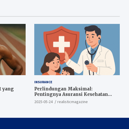
INSURANCE
t yang
Perlindungan Maksimal:
Pentingnya Asuransi Kesehatan
Sejak Dini
2025-05-24
realisticmagazine