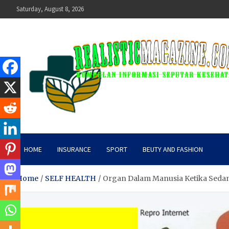
Skip
Saturday, August 8, 2026
to
content
realisticmagazine
Kumpulan Informasi Seputar Kesehatan
HOME
INSURANCE
SPORT
BEUTY AND FASHION
Home
SELF HEALTH
Organ Dalam Manusia Ketika Sedan