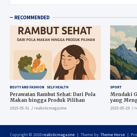
RECOMMENDED
BEUTY AND FASHION
SELF HEALTH
SPORT
Perawatan Rambut Sehat: Dari Pola
Mendaki Gu
Makan hingga Produk Pilihan
yang Meng
2025-05-31
realisticmagazine
2025-05-29
r
Copyright © 2026
realisticmagazine
Theme by:
Theme Horse
Pr