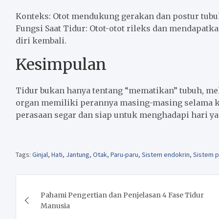
Konteks: Otot mendukung gerakan dan postur tubu
Fungsi Saat Tidur: Otot-otot rileks dan mendap
diri kembali.
Kesimpulan
Tidur bukan hanya tentang “mematikan” tubuh, mel
organ memiliki perannya masing-masing selama ki
perasaan segar dan siap untuk menghadapi hari ya
Tags:
Ginjal
,
Hati
,
Jantung
,
Otak
,
Paru-paru
,
Sistem endokrin
,
Sistem 
Post
Pahami Pengertian dan Penjelasan 4 Fase Tidur
navigation
Manusia