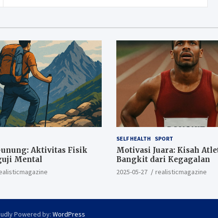
SELF HEALTH
SPORT
nung: Aktivitas Fisik
Motivasi Juara: Kisah Atle
uji Mental
Bangkit dari Kegagalan
ealisticmagazine
2025-05-27
realisticmagazine
oudly Powered by:
WordPress