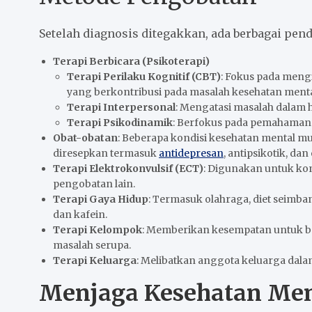
Setelah diagnosis ditegakkan, ada berbagai pend
Terapi Berbicara (Psikoterapi)
Terapi Perilaku Kognitif (CBT)
: Fokus pada mengi
yang berkontribusi pada masalah kesehatan menta
Terapi Interpersonal
: Mengatasi masalah dalam 
Terapi Psikodinamik
: Berfokus pada pemahaman 
Obat-obatan
: Beberapa kondisi kesehatan mental m
diresepkan termasuk
antidepresan
, antipsikotik, da
Terapi Elektrokonvulsif (ECT)
: Digunakan untuk kon
pengobatan lain.
Terapi Gaya Hidup
: Termasuk olahraga, diet seimba
dan kafein.
Terapi Kelompok
: Memberikan kesempatan untuk b
masalah serupa.
Terapi Keluarga
: Melibatkan anggota keluarga dal
Menjaga Kesehatan Men