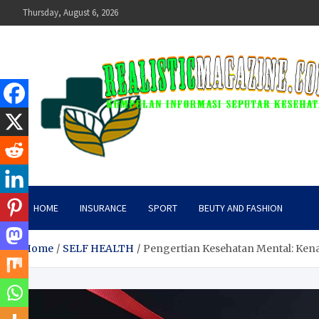
Skip
Thursday, August 6, 2026
to
content
realisticmagazine
Kumpulan Informasi Seputar Kesehatan
HOME
INSURANCE
SPORT
BEUTY AND FASHION
Home
SELF HEALTH
Pengertian Kesehatan Mental: Kena