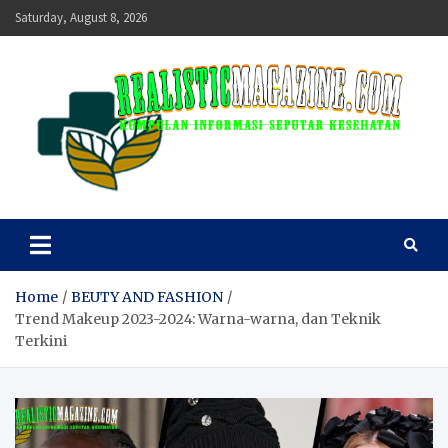
Skip
Saturday, August 8, 2026
to
content
realisticmagazine
Kumpulan Informasi Seputar Kesehatan
Home
BEUTY AND FASHION
Trend Makeup 2023-2024: Warna-warna, dan Teknik
Terkini